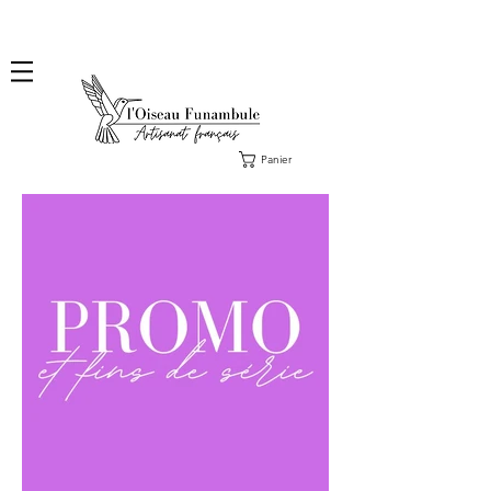
❤️ Livraison en lettre suivie offerte dès 100€ d'achat, en France ❤️ Envoi des commandes
Collections fin août & des Exclus sous 2 ou 3 jours ouvrés.
Panier