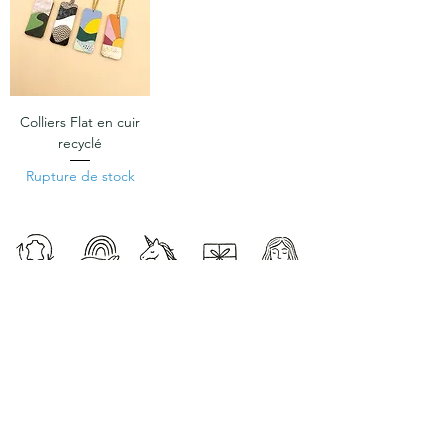
Colliers Flat en cuir
recyclé
Rupture de stock
Abonne-toi au RDV coloré
Les nouveautés, l'atelier, des DIY...
et un code promo de -10% sur ta première commande
Suis-moi !
CONTACT
Points de vente
Devenir revendeur
Noémie Cadilhac