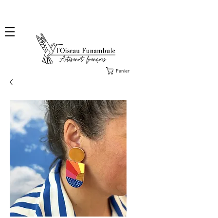
❤️ Livraison en lettre suivie offerte dès 100€ d'achat, en France ❤️ Envoi des commandes
Collections fin août & des Exclus sous 2 ou 3 jours ouvrés.
Panier