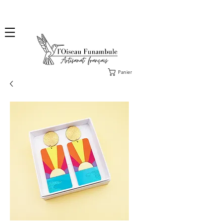
❤️ Livraison en lettre suivie offerte dès 100€ d'achat, en France ❤️ Envoi des commandes
Collections fin août & des Exclus sous 2 ou 3 jours ouvrés.
Panier