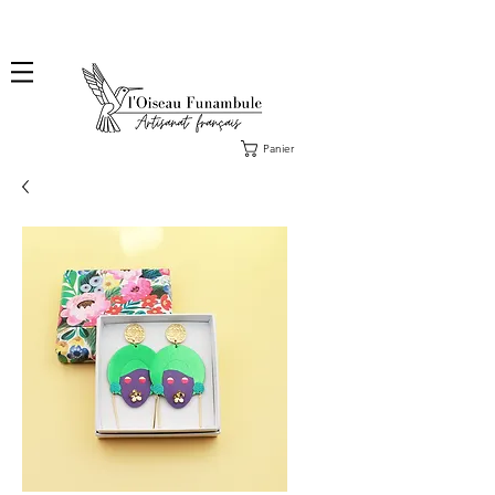
❤️ Livraison en lettre suivie offerte dès 100€ d'achat, en France ❤️
Panier