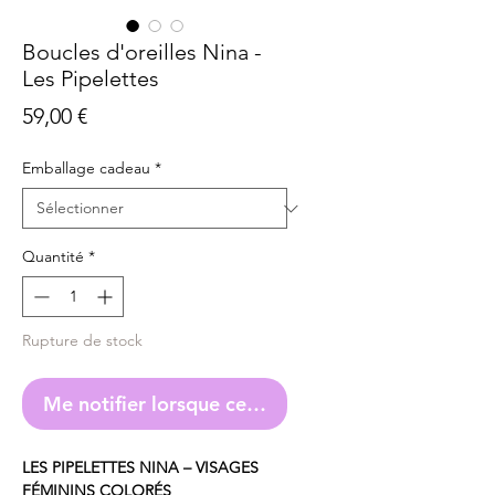
Boucles d'oreilles Nina -
Les Pipelettes
Prix
59,00 €
Emballage cadeau
*
Quantité
*
Rupture de stock
Me notifier lorsque cet article est disponible
LES PIPELETTES NINA – VISAGES
FÉMININS COLORÉS