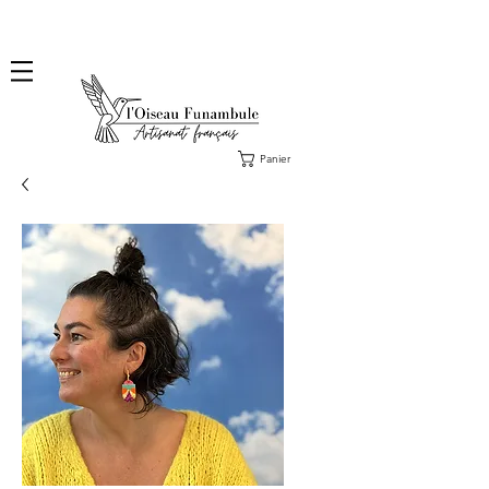
❤️ Livraison en lettre suivie offerte dès 100€ d'achat, en France ❤️ Envoi des commandes
Collections fin août & des Exclus sous 2 ou 3 jours ouvrés.
Panier