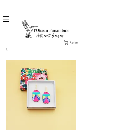
❤️ Livraison en lettre suivie offerte dès 100€ d'achat, en France ❤️ Envoi des commandes
Collections fin août & des Exclus sous 2 ou 3 jours ouvrés.
Panier