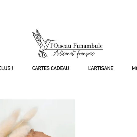
fferte dès 100€ d'achat, en France ❤️ Envoi des commandes Collections fin août & des 
CLUS !
CARTES CADEAU
L'ARTISANE
M