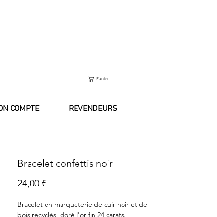
Exclus sous 2 ou 3 jours ouvrés.
Panier
ON COMPTE
REVENDEURS
Bracelet confettis noir
Prix
24,00 €
Bracelet en marqueterie de cuir noir et de
bois recyclés, doré l'or fin 24 carats.